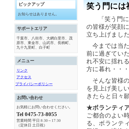
ピックアップ
笑う門には
お知らせはありません。
「笑う門には
の皆様が笑顔に
サポートエリア
立ち上げまし
千葉市、八街市、大網白里市、茂
原市、東金市、山武市、長柄町、
今までは当た
九十九里町、白子町
前に過ぎていた
れ不安に揺れ
メニュー
方に暮れ・・
リンク
アクセス
そんな皆様の
プライバシーポリシー
を見上げ美しい
きたらと日々
お問い合わせ
★ボランティ
お気軽にお問い合わせください。
Tel 0475-73-8055
ご都合のよい
営業時間 平日 8:30～17:30
る、ボランテ
（定休日 土日祝）